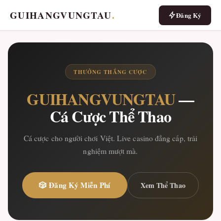
GUIHANGVUNGTAU
.
Đăng Ký
THƯỞNG THẮNG CƯỢC
GUIHANGVUNGTAU
—
Cá Cược Thể Thao
Cá cược cho người chơi Việt. Live casino đẳng cấp, trải
nghiệm mượt mà.
🎲 Đăng Ký Miễn Phí
Xem Thể Thao