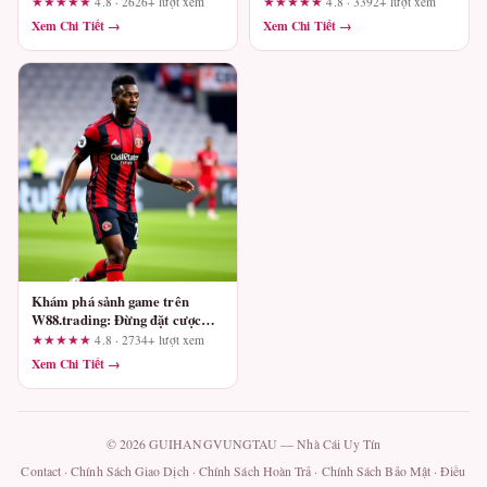
phân tích luật, xác suất và biến
nhìn từ người khảo sát dày kinh
★★★★★
4.8 · 2626+ lượt xem
★★★★★
4.8 · 3392+ lượt xem
động
nghiệm
Xem Chi Tiết →
Xem Chi Tiết →
Khám phá sảnh game trên
W88.trading: Đừng đặt cược
trước khi hiểu xác suất và biến
★★★★★
4.8 · 2734+ lượt xem
động
Xem Chi Tiết →
© 2026 GUIHANGVUNGTAU — Nhà Cái Uy Tín
Contact
·
Chính Sách Giao Dịch
·
Chính Sách Hoàn Trả
·
Chính Sách Bảo Mật
·
Điều