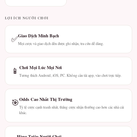
LỢI ÍCH NGƯỜI CHƠI
Giao Dịch Minh Bạch
✅
Mọi cược và giao dịch đều được ghi nhận, tra cứu dễ dàng.
Chơi Mọi Lúc Mọi Nơi
📱
Tương thích Android, iOS, PC. Không cần tải app, vào chơi trực tiếp.
Odds Cao Nhất Thị Trường
🎯
Tỷ lệ cược cạnh tranh nhất, thắng cược nhận thưởng cao hơn các nhà cái
khác.
Hàng Triệu Người Chơi