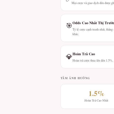
Mọi cược và giao dịch đều được gh
Odds Cao Nhất Thị Trườ
🎯
Tỷ lệ cược cạnh tranh nhất, thắng
khác.
Hoàn Trả Cao
💎
Hoàn trả cược thua lên đến 1.5%, 
TẦM ẢNH HƯỞNG
1.5%
Hoàn Trả Cao Nhất