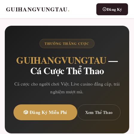
GUIHANGVUNGTAU
.
Đăng Ký
THƯỞNG THẮNG CƯỢC
GUIHANGVUNGTAU
—
Cá Cược Thể Thao
Cá cược cho người chơi Việt. Live casino đẳng cấp, trải
nghiệm mượt mà.
🎲 Đăng Ký Miễn Phí
Xem Thể Thao